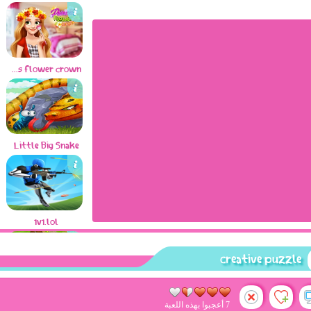
princess flower crown
Little Big Snake
1v1.lol
creative puzzle
لعبة المزرعة السعيدة
Favorite
7 أعجبوا بهذه اللعبة