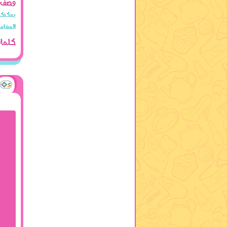
وصف ا
المغامر
كلمات