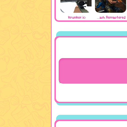
Krunker.io
Subway Clash Remastered