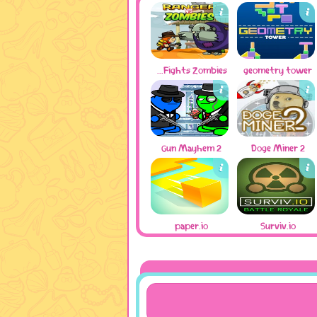
Ranger Fights Zombies
geometry tower
Gun Mayhem 2
Doge Miner 2
paper.io
Surviv.io