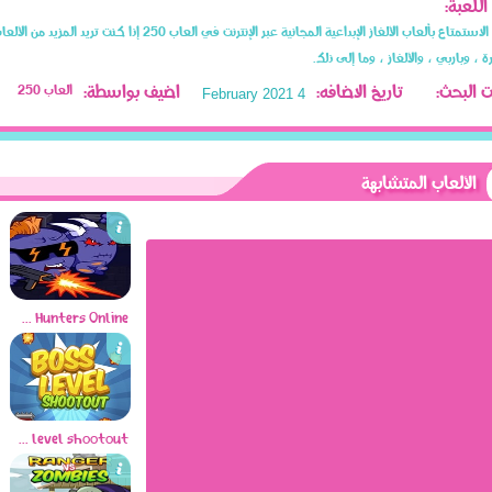
للعبة:
يمكنك الاستمتاع بألعاب الألغاز الإبداعية المجانية عبر الإنترنت في العاب 250 إذا 
ة ، وباربي ، والألغاز ، وما إلى ذلك.
 البحث:
تاريخ الاضافه:
اضيف بواسطة:
العاب 250
4 February 2021
الألعاب المتشابهة
Zombie Hunters Online
boss level shootout