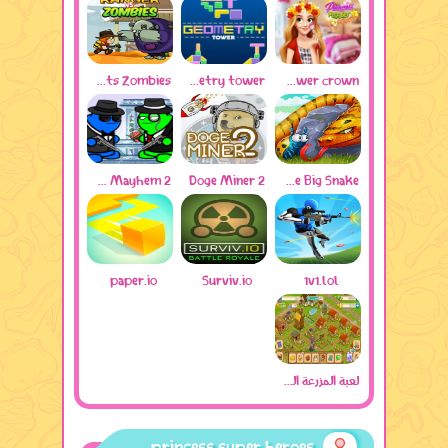
Ranger Fights Zombies
geometry tower
princess flower crown
Gun Mayhem 2
Doge Miner 2
Little Big Snake
paper.io
Surviv.io
1v1.lol
لعبة المزرعة السعيدة
princess super heroes